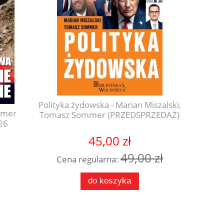
Polityka żydowska - Marian Miszalski,
umer
(E-W
Tomasz Sommer (PRZEDSPRZEDAŻ)
26
pod
45,00 zł
49,00 zł
Cena regularna:
do koszyka