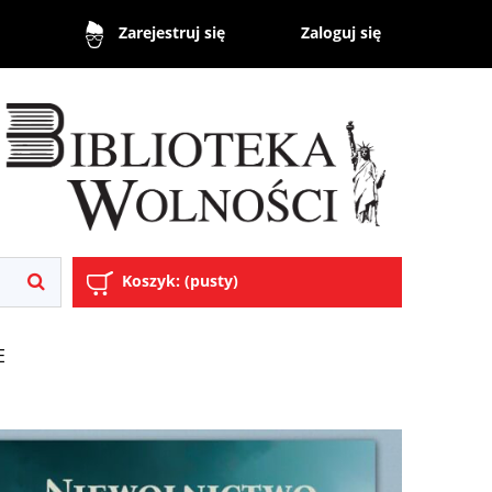
Zaloguj się
Zarejestruj się
Koszyk:
(pusty)
E