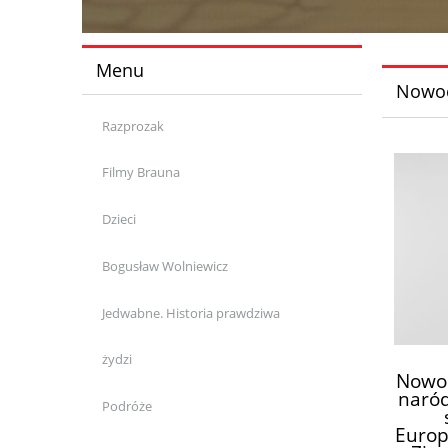
Menu
Nowoc
Razprozak
Filmy Brauna
Dzieci
Bogusław Wolniewicz
Jedwabne. Historia prawdziwa
żydzi
Nowoc
naród
Podróże
Europ