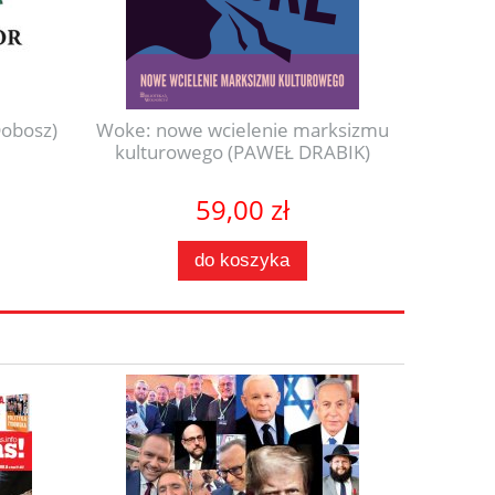
Dobosz)
Woke: nowe wcielenie marksizmu
Mity
kulturowego (PAWEŁ DRABIK)
59,00 zł
do koszyka