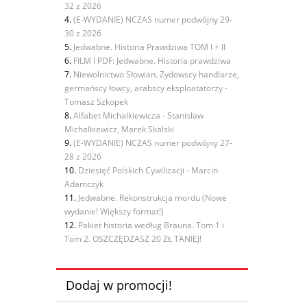
32 z 2026
(E-WYDANIE) NCZAS numer podwójny 29-
30 z 2026
Jedwabne. Historia Prawdziwa TOM I + II
FILM I PDF: Jedwabne. Historia prawdziwa
Niewolnictwo Słowian. Żydowscy handlarze,
germańscy łowcy, arabscy eksploatatorzy -
Tomasz Szkopek
Alfabet Michalkiewicza - Stanisław
Michalkiewicz, Marek Skalski
(E-WYDANIE) NCZAS numer podwójny 27-
28 z 2026
Dziesięć Polskich Cywilizacji - Marcin
Adamczyk
Jedwabne. Rekonstrukcja mordu (Nowe
wydanie! Większy format!)
Pakiet historia według Brauna. Tom 1 i
Tom 2. OSZCZĘDZASZ 20 ZŁ TANIEJ!
Dodaj w promocji!