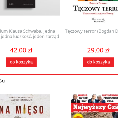
ium Klausa Schwaba. Jedna
Tęczowy terror (Bogdan 
 jedna ludzkość, jeden zarząd
42,00 zł
29,00 zł
do koszyka
do koszyka
ci