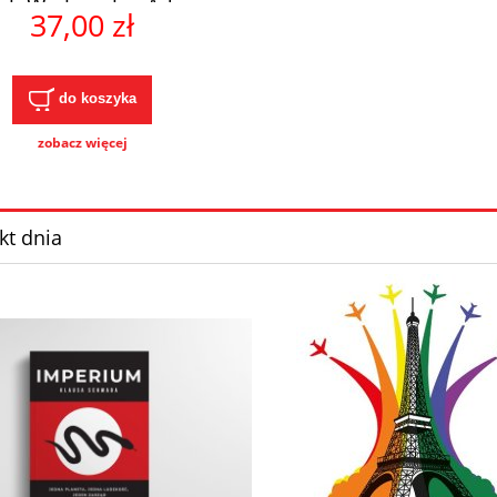
tek-Wielomska, Adam
37,00 zł
Wielomski
do koszyka
zobacz więcej
kt dnia