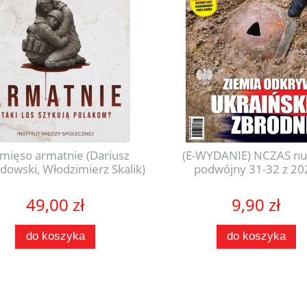
mięso armatnie (Dariusz
(E-WYDANIE) NCZAS n
owski, Włodzimierz Skalik)
podwójny 31-32 z 20
49,00 zł
9,90 zł
do koszyka
do koszyka