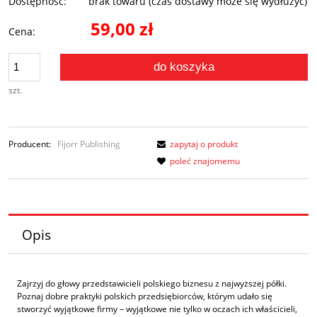
Dostępność:
brak towaru (czas dostawy może się wydłużyć)
59,00 zł
Cena:
do koszyka
szt.
Producent:
Fijorr Publishing
zapytaj o produkt
poleć znajomemu
Opis
Zajrzyj do głowy przedstawicieli polskiego biznesu z najwyższej półki.
Poznaj dobre praktyki polskich przedsiębiorców, którym udało się
stworzyć wyjątkowe firmy – wyjątkowe nie tylko w oczach ich właścicieli,