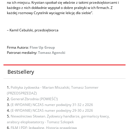
na ich miejscu. Krystian spotkał się właśnie z takimi przedsiębiorcami i
każdego z nich dokładnie wypytał o dobre praktyki w ich firmach. Z
każdej rozmowy Czytelnik wyciągnie lekcję dla siebie”.
– Kamil Cebulski, przedsiębiorca
Firma Autora:
Flow Up Group
Patronat medialny:
Tomasz Agencki
Bestsellery
Polityka żydowska - Marian Miszalski, Tomasz Sommer
(PRZEDSPRZEDAŻ)
Generał Zbrodnia (POWIEŚĆ!)
(E-WYDANIE) NCZAS numer podwójny 31-32 z 2026
(E-WYDANIE) NCZAS numer podwójny 29-30 z 2026
Niewolnictwo Słowian. Żydowscy handlarze, germańscy łowcy,
arabscy eksploatatorzy - Tomasz Szkopek
FILM I PDF: Jedwabne. Historia prawdziwa