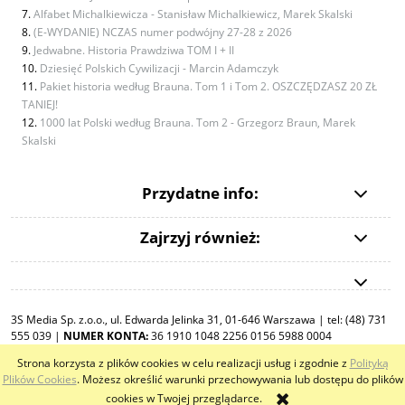
Alfabet Michalkiewicza - Stanisław Michalkiewicz, Marek Skalski
(E-WYDANIE) NCZAS numer podwójny 27-28 z 2026
Jedwabne. Historia Prawdziwa TOM I + II
Dziesięć Polskich Cywilizacji - Marcin Adamczyk
Pakiet historia według Brauna. Tom 1 i Tom 2. OSZCZĘDZASZ 20 ZŁ
TANIEJ!
1000 lat Polski według Brauna. Tom 2 - Grzegorz Braun, Marek
Skalski
Przydatne info:
Zajrzyj również:
3S Media Sp. z.o.o., ul. Edwarda Jelinka 31, 01-646 Warszawa | tel: (48) 731
555 039 |
NUMER KONTA:
36 1910 1048 2256 0156 5988 0004
Strona korzysta z plików cookies w celu realizacji usług i zgodnie z
Polityką
pokaż pełną wersję strony
Plików Cookies
. Możesz określić warunki przechowywania lub dostępu do plików
cookies w Twojej przeglądarce.
Sklep internetowy Shoper.pl