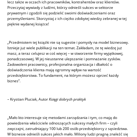
lecz także w oczach ich pracowników, kontrahentów oraz klientów.
Przeczytaj wywiady z ludźmi, którzy odnieśli sukces w sektorze
prywatnym i zgodzili się podzielić swoimi doświadczeniami oraz
przemyśleniami. Skorzystaj z ich ciężko zdobytej wiedzy zebranej w tej
pięknie wydanej książce!
„Przedmiotem tej książki nie są sugestie i pomysły na model biznesowy.
Istnieje już wiele publikacji na ten temat. Zakładam, że tę wiedzę już
masz, a teraz celujesz w coś więcej – w stworzenie firmy wyjątkowej,
ponadczasowej. W jej nieustanne ulepszanie i pomnażanie zysków.
Zadowoleni pracownicy, profesjonalna organizacja i dbałość o
doświadczenia klienta mają ogromny wpływ na wartość
przedsiębiorstwa. To fundament, na którym możesz oprzeć każdy
biznes”.
– Krystian Pluciak, Autor
Księgi dobrych praktyk
„Mało kto interesuje się metodami zarządzania i tym, co mają do
powiedzenia właściciele odnoszących sukcesy małych firm – czyli
zwyczajni, zatrudniający 100 lub 200 osób przedsiębiorcy z sąsiedztwa.
W biznesie odnieśli sukces jakich mało. Miliony ludzi pragną znaleźć się