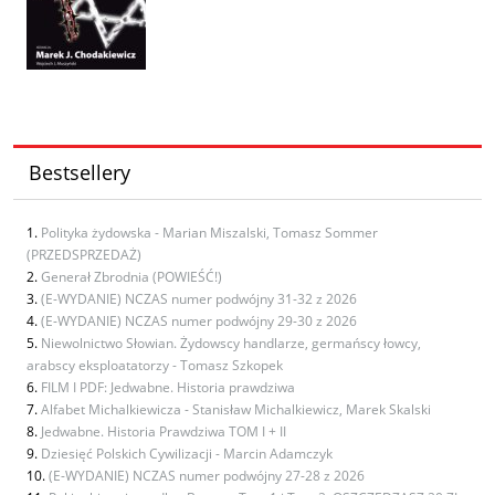
Bestsellery
Polityka żydowska - Marian Miszalski, Tomasz Sommer
(PRZEDSPRZEDAŻ)
Generał Zbrodnia (POWIEŚĆ!)
(E-WYDANIE) NCZAS numer podwójny 31-32 z 2026
(E-WYDANIE) NCZAS numer podwójny 29-30 z 2026
Niewolnictwo Słowian. Żydowscy handlarze, germańscy łowcy,
arabscy eksploatatorzy - Tomasz Szkopek
FILM I PDF: Jedwabne. Historia prawdziwa
Alfabet Michalkiewicza - Stanisław Michalkiewicz, Marek Skalski
Jedwabne. Historia Prawdziwa TOM I + II
Dziesięć Polskich Cywilizacji - Marcin Adamczyk
(E-WYDANIE) NCZAS numer podwójny 27-28 z 2026