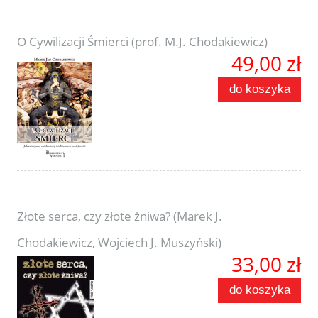
O Cywilizacji Śmierci (prof. M.J. Chodakiewicz)
49,00 zł
do koszyka
Złote serca, czy złote żniwa? (Marek J.
Chodakiewicz, Wojciech J. Muszyński)
33,00 zł
do koszyka