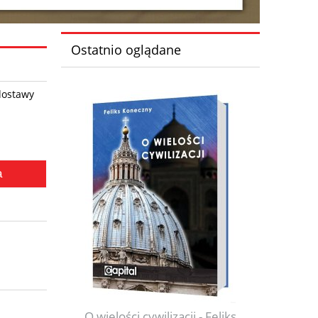
Ostatnio oglądane
dostawy
a
O wielości cywilizacji - Feliks