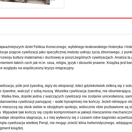
ajważniejszych dzieł Feliksa Konecznego, wybitnego krakowskiego historyka i histo
izuje pojęcie cywilizacji jako specyficznej metody ustroju życia zbiorowego, z punk
rozwoju kultury materialnej i duchowej w poszczególnych cywilizacjach. Analiza ta
ieniem takich cech jak m.in. rasa, religia, język i stosunki prawne. Książka jest ba
ze względu na współczesny kryzys imigracyjny.
wilizacja, póki jest żywotną, dąży do ekspansji; toteż gdziekolwiek zetkną się z so
je żywotne, walczyć z sobą muszą. Wszelka cywilizacja żywotna, nie obumierająca, 
 Walka trwa, dopóki jedna z walczących cywilizacji nie zostanie unicestwiona; sa
stanowiska cywilizacji panującej – walki bynajmniej nie kończy. Jeżeli istniejące o
je mieszczą się obok siebie w obojętnym spokoju, widocznie obie pozbawione są si
. Wypadek taki kończy się często kompromisem w jakiejś mieszaninie mechaniczn
nastaje obopólna stagnacja, a z niej wytworzy się z czasem istne bagnisko acywiliza
nęła cywilizacja wielkiej Persji, nie mogąc znieść klina hellenistycznego, wbijające
agment książki).