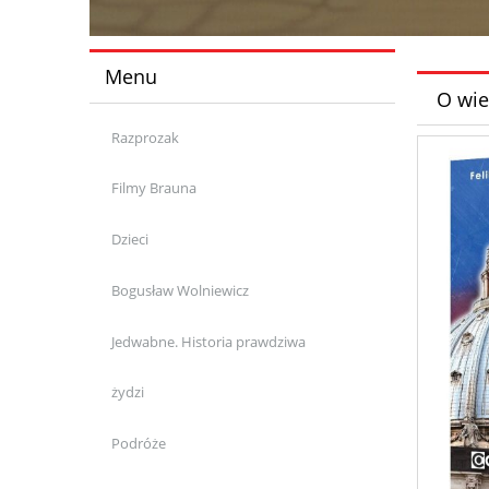
Menu
O wie
Razprozak
Filmy Brauna
Dzieci
Bogusław Wolniewicz
Jedwabne. Historia prawdziwa
żydzi
Podróże