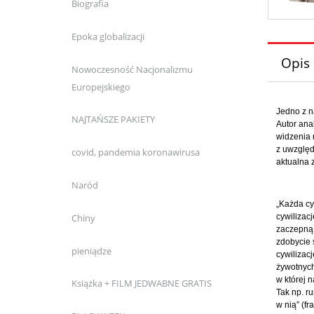
Biografia
Epoka globalizacji
Opis
Nowoczesność Nacjonalizmu
Europejskiego
Jedno z n
NAJTAŃSZE PAKIETY
Autor anal
widzenia 
z uwzględn
covid, pandemia koronawirusa
aktualna 
Naród
„Każda cy
cywilizac
Chiny
zaczepną.
zdobycie 
pieniądze
cywilizac
żywotnych
w której 
Książka + FILM JEDWABNE GRATIS
Tak np. ru
w nią” (fr