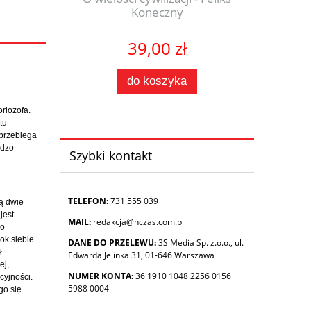
Koneczny
39,00 zł
do koszyka
riozofa.
tu
 przebiega
rdzo
Szybki kontakt
TELEFON:
731 555 039
bą dwie
jest
MAIL:
redakcja@nczas.com.pl
mo
bok siebie
DANE DO PRZELEWU:
3S Media Sp. z.o.o., ul.
ł
Edwarda Jelinka 31, 01-646 Warszawa
ej,
NUMER KONTA:
36 1910 1048 2256 0156
cyjności.
5988 0004
go się