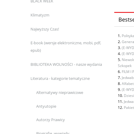
BLACK WEEK
Klimatyzm
Bestse
Najwyższy Czas!
Polity
Genera
E-book (wersje elektroniczne, mobi, pdf,
(E-WYD
epub)
(E-WYD
Niewol
BIBLIOTEKA WOLNOŚCI - nasze wydania
Szkopek
FILM I 
Jedwabn
Literatura - kategorie tematyczne
Alfabet
(E-WYD
Alternatywy nieprawicowe
Dziesi
Jedwa
Antyutopie
Pakie
Autorzy Prawicy
Biografie, wywiady