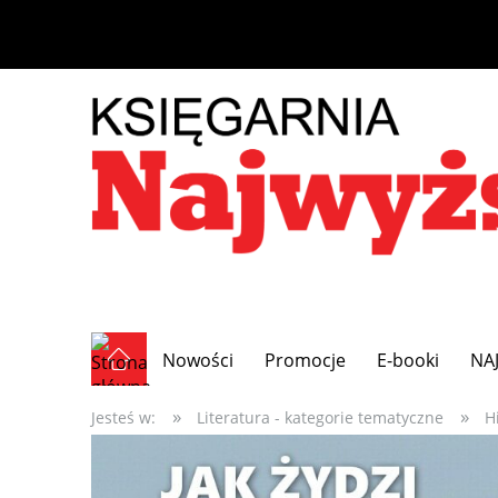
Nowości
Promocje
E-booki
NA
»
»
Jesteś w:
Literatura - kategorie tematyczne
H