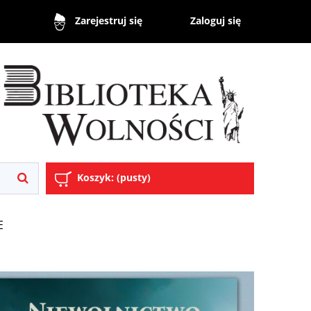
Zaloguj się
Zarejestruj się
Koszyk:
(pusty)
E