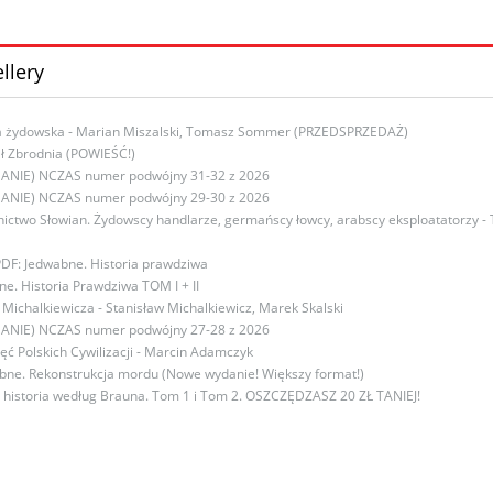
llery
ka żydowska - Marian Miszalski, Tomasz Sommer (PRZEDSPRZEDAŻ)
ł Zbrodnia (POWIEŚĆ!)
ANIE) NCZAS numer podwójny 31-32 z 2026
ANIE) NCZAS numer podwójny 29-30 z 2026
nictwo Słowian. Żydowscy handlarze, germańscy łowcy, arabscy eksploatatorzy -
PDF: Jedwabne. Historia prawdziwa
e. Historia Prawdziwa TOM I + II
 Michalkiewicza - Stanisław Michalkiewicz, Marek Skalski
ANIE) NCZAS numer podwójny 27-28 z 2026
ęć Polskich Cywilizacji - Marcin Adamczyk
bne. Rekonstrukcja mordu (Nowe wydanie! Większy format!)
t historia według Brauna. Tom 1 i Tom 2. OSZCZĘDZASZ 20 ZŁ TANIEJ!